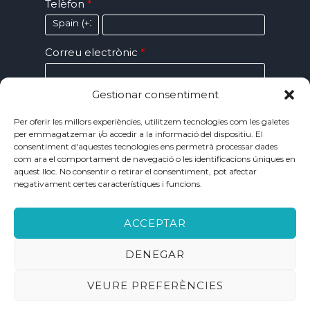
Telèfon
Correu electrònic
Gestionar consentiment
Missatge
Per oferir les millors experiències, utilitzem tecnologies com les galetes
per emmagatzemar i/o accedir a la informació del dispositiu. El
consentiment d'aquestes tecnologies ens permetrà processar dades
He llegit i accepto la Política de
com ara el comportament de navegació o les identificacions úniques en
privadesa
aquest lloc. No consentir o retirar el consentiment, pot afectar
negativament certes característiques i funcions.
ENVIAR
ACCEPTAR
DENEGAR
Copyright © 2026 Datavirtual.NET | Powered by
VEURE PREFERÈNCIES
Datavirtual.NET