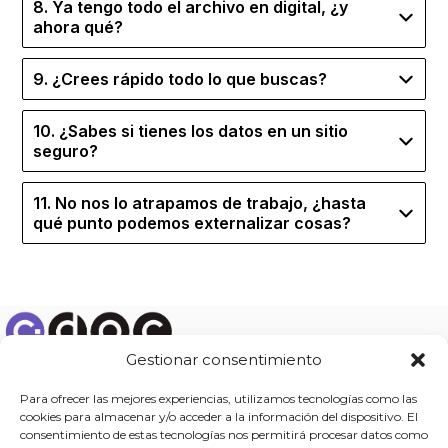
8. Ya tengo todo el archivo en digital, ¿y
ahora qué?
9. ¿Crees rápido todo lo que buscas?
10. ¿Sabes si tienes los datos en un sitio
seguro?
11. No nos lo atrapamos de trabajo, ¿hasta
qué punto podemos externalizar cosas?
Gestionar consentimiento
Travessia Can Maresme, 11 – 08338, Premià de Dalt
Para ofrecer las mejores experiencias, utilizamos tecnologías como las
(Barcelona)
cookies para almacenar y/o acceder a la información del dispositivo. El
93 754 71 93
consentimiento de estas tecnologías nos permitirá procesar datos como